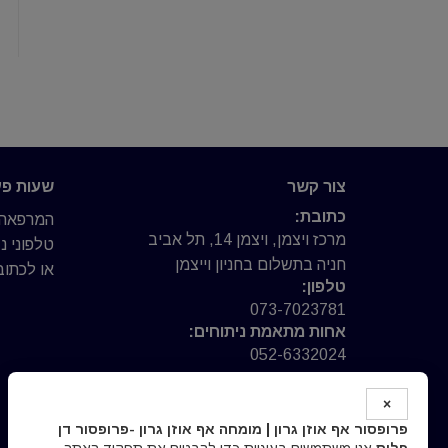
צור קשר
שעות פע
כתובת:
המרפאה פ
מרכז ויצמן, ויצמן 14, תל אביב
טלפוני 
חניה בתשלום בחניון וייצמן
או לכתוב 
טלפון:
073-7023781
אחות מתאמת ניתוחים:
052-6332024
פקס:
03-6093664
×
אימייל:
פרופסור אף אוזן גרון | מומחה אף אוזן גרון -פרופסור דן
clinic@prof-fliss.co.il