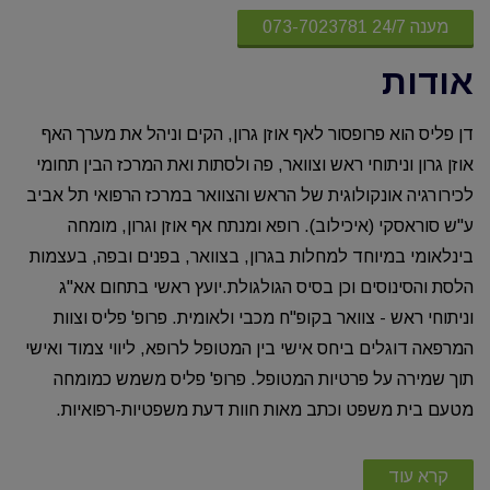
מענה 24/7 073-7023781
אודות
דן פליס הוא פרופסור לאף אוזן גרון, הקים וניהל את מערך האף
אוזן גרון וניתוחי ראש וצוואר, פה ולסתות ואת המרכז הבין תחומי
לכירורגיה אונקולוגית של הראש והצוואר במרכז הרפואי תל אביב
ע"ש סוראסקי (איכילוב). רופא ומנתח אף אוזן וגרון, מומחה
בינלאומי במיוחד למחלות בגרון, בצוואר, בפנים ובפה, בעצמות
הלסת והסינוסים וכן בסיס הגולגולת.
יועץ ראשי בתחום אא"ג
וניתוחי ראש - צוואר בקופ"ח מכבי ולאומית.
פרופ' פליס וצוות
המרפאה דוגלים ביחס אישי בין המטופל לרופא, ליווי צמוד ואישי
תוך שמירה על פרטיות המטופל.
פרופ' פליס משמש כמומחה
מטעם בית משפט וכתב מאות חוות דעת משפטיות-רפואיות.
קרא עוד