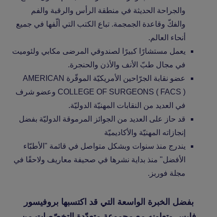
والجراحة الحديثة في منطقة الرأس والرقبة والفم
والفكّ وقاعدة الجمجمة. تباع الكتب التي ألّفها في جميع
أنحاء العالم.
يعمل مستشارًا كبيرًا لصندوقي المرضى مكابي ولئوميت
في مجال طبّ الأنف والأذن والحنجرة.
عضو نقابة الجرّاحين الأمريكيّة الموقّرة AMERICAN
COLLEGE OF SURGEONS ( FACS ) وعضو شرف
في العديد من النقابات المهنيّة الدوليّة.
قد حاز على العديد من الجوائز المرموقة الدوليّة بفضل
إنجازاته المهنيّة والأكاديميّة
يندرج منذ سنوات وبشكل متواصل في قائمة "الأطبّاء
الأفضل" منذ بداية نشرها في صحيفة معاريف ولاحقًا في
مجلة فوربز.
بفضل الخبرة الواسعة التي قد اكتسبها بروفيسور
فليس وتعاونه مع مجموعة متعدّدة التخصّصات من