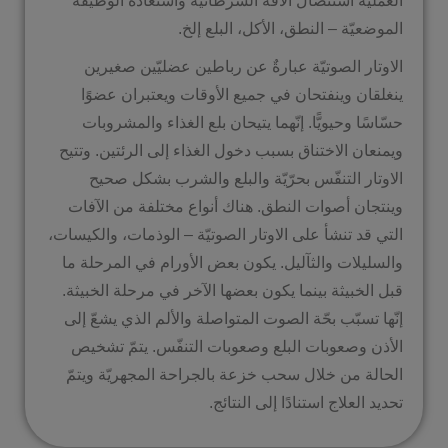
العمليّة استئصال الآفة السرطانيّة واستعادة الوظيفة
الموضعيّة – النطق، الأكل، البلع إلخ.
الاوتار الصوتيّة عبارةٌ عن رباطين عضليّين صغيرين
ينغلقان وينفتحان في جميع الأوقات ويعتبران عضوًا
حسّاسًا وحيويًّا. إنّهما يتيحان بلع الغذاء والمشروبات
ويمنعان الاختناق بسبب دخول الغذاء إلى الرئتين. وتتيح
الاوتار التنفّس بحرّيّة والبلع والشرب بشكل صحيح
وينتجان أصوات النطق. هناك أنواع مختلفة من الآفات
التي قد تنشأ على الاوتار الصوتيّة – الوذمات، والكيسات،
والسليلات والثآليل. يكون بعض الأورام في المرحلة ما
قبل الخبيثة بينما يكون بعضها الآخر في مرحلة الخبيثة.
إنّها تسبّب بحّة الصوت المتواصلة والألم الذي يشعّ إلى
الأذن وصعوبات البلع وصعوبات التنفّس. يتمّ تشخيص
الحالة من خلال سحب خزعة بالجراحة المجهريّة ويتمّ
تحديد العلاج استنادًا إلى النتائج.