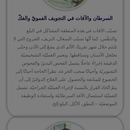
السرطان والآفات في التجويف الفمويّ والفكّ
تسبّب الآفات في هذه المنطقة المشاكل في البلع
والتنفّس، كما أنّها تسبّب السعال، النزيف، الجروح التي لا
تلتئم خلال شهر تقريبًا، الألم الذي يشعّ إلى الأذن وحتّى
تخلخل الأسنان وتساقطها. وتعتبر العمليّة التشخيصيّة
الدقيقة إجراءً عاجلًا يشمل الفحص البدنيّ والفحوص
التصويريّة وأحيانًا سحب الخزعة. تطرأ الحاجة أحيانًا إلى
الخضوع للمتابعة والحصول على العلاج الدوائيّ إلى أن
يتمّ اتّخاذ القرار بالنسبة لإجراء العمليّة الجراحيّة. تشمل
العمليّة استئصال الآفة السرطانيّة واستعادة الوظيفة
الموضعيّة – النطق، الأكل، البلع إلخ.