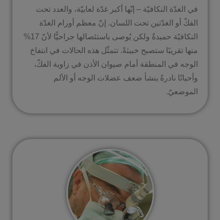
في الغدّة النكافيّة – إنّها أكبر غدّة لعابيّة، والغدد تحت
الفكّ أو الغدّتين تحت اللسان. إنّ معظم أورام الغدّة
النكافيّة حميدةٌ ولكن يُوصى باستئصالها جراحيًّا لأنّ 17%
منها تقريبًا ستصبح خبيثةً. تتمثّل هذه الحالات في انتفاخ
الوجه في المنطقة أمام صيوان الأذن في زاوية الفكّ،
وأحيانًا نادرةً ينشأ ضعف عضلات الوجه أو الألم
الموضعيّ.