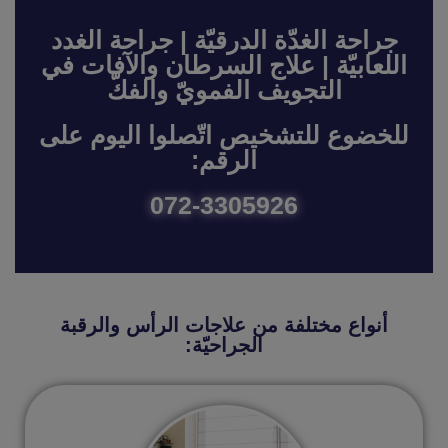
جراحة الغدّة الدرقيّة | جراحة الغدد
اللعابيّة | علاج السرطان والآفات في
التجويف الفمويّ والفكّ
للخضوع للتشخيص اتّصلوا اليوم على
الرقم:
072-3305926
أنواع مختلفة من علاجات الرأس والرقبة
الجراحيّة: