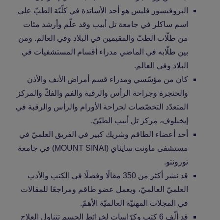
البروفيسور فليس هو أحد الأساتذة في كلّيّة الطبّ على
اسم ساكلر في جامعة تل أبيب وقد علّم وأرشد مئات
من طلّاب الطبّ والمقيمين في البلاد وفي العالم. ومن
بين طلّابه في الماضي مدراء أقسام المستشفيات في
البلاد وفي العالم.
كان من مؤسّسي ومدراء قسم أمراض الأنف والأذن
والحنجرة وجراحة الرأس والرقبة والفم والفكّ والمركز
المتعدّد التخصّصات لجراحة الأورام والرأس والرقبة في
إيخيلوف، مركز تل أبيب الطبّيّ.
أحد أعضاء الطاقم وشريك كبير في الفريق العلميّ في
مستشفى ماونت سايناي (MOUNT SINAI) في جامعة
تورونتو.
قد نشر أكثر من 350 مقالًا وفصلًا في الكتب والأدب
العلميّ العالميّ، ويعمل عضو طاقم ومراجعًا للمقالات
في المجلات المهنيّة العالميّة الأهمّ.
قد ألّف 6 كتب وكرّاسات لخرائط الجسم تتناول العلاج