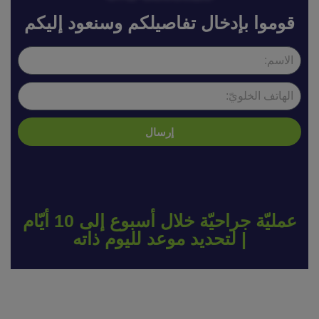
قوموا بإدخال تفاصيلكم وسنعود إليكم
إرسال
عمليّة جراحيّة خلال أسبوع إلى 10 أيّام
| لتحديد موعد لليوم ذاته