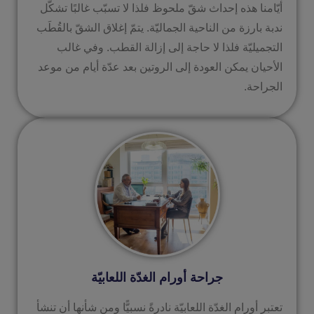
أيّامنا هذه إحداث شقّ ملحوظ فلذا لا تسبّب غالبًا تشكّل
ندبة بارزة من الناحية الجماليّة. يتمّ إغلاق الشقّ بالقُطَب
التجميليّة فلذا لا حاجة إلى إزالة القطب. وفي غالب
الأحيان يمكن العودة إلى الروتين بعد عدّة أيام من موعد
الجراحة.
جراحة أورام الغدّة اللعابيّة
تعتبر أورام الغدّة اللعابيّة نادرةً نسبيًّا ومن شأنها أن تنشأ