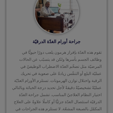
جراحة أورام الغدّة الدرقيّة
تقوم هذه الغدّة بإفراز هرمون يلعب دورًا حيويًّا في
وظائف الجسم بأسرها ولكن قد يتسبّب عن الحالات
المرضيّة مثل تضخّم الغدّة الاضطراب الوظيفيّ في
عمليّة البلع أو التنفّس زيادةً على صعوبة في تحريك
الرقبة واختلال توازن الهرمونات. تستلزم الأورام الغدّيّة
عمليّةً تشخيصيّةً دقيقةً لأجل تحديد درجة الخباثة وبالتالي
اختيار النظام العلاجيّ المناسب. تشمل جراحة الغدّة
الدرقيّة استئصال الغدّة جزئيًّا أو كاملًا علاوةً على العلاج
المكمّل بالصبغة المشعّة. لا تستلزم هذه الجراحات في