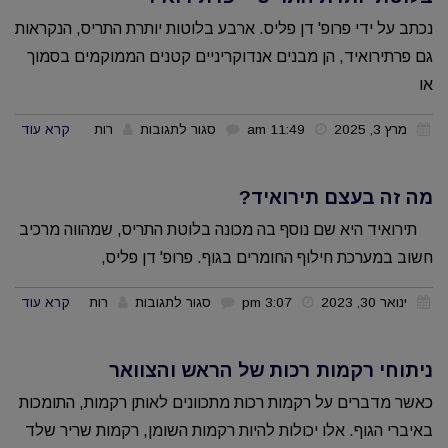
בניתוח
נכתב על ידי פרופ' דן פליס. ארבע בלוטות יותרת התריס, הנקראות
בלוטת
גם פרתירואיד, הן מבנים אנדוקריניים קטנים הממוקמים בסמוך
התריס
או
–
על
מרץ 3, 2025
11:49 am
סגור לתגובות
רות
קרא עוד
מידע
התפתחויות
חשוב
חדשות
מה זה בעצם תירואיד?
למטופלים
באבחון
תירואיד היא שם נוסף בה מכונה בלוטת התריס, שמהווה מרכיב
וטיפול
חשוב במערכת חילוף החומרים בגוף. פרופ' דן פליס,
כירורגי
על
ינואר 30, 2023
3:07 pm
סגור לתגובות
רות
קרא עוד
של
מה
בלוטת
זה
ניתוחי רקמות רכות של הראש והצוואר
יותרת
בעצם
התריס
כאשר מדברים על רקמות רכות מתכוונים לאותן רקמות, התומכות
תירואיד?
–
באיברי הגוף. אלו יכולות להיות רקמות השומן, רקמות שריר שלד