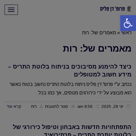
תפריט
פתח סרגל נגישות
ראשי
»
מאמרים של: רות
מאמרים של: רות
כיצד להימנע מסיבוכים בניתוח בלוטת התריס –
מידע חשוב למטופלים
נכתב ע"י פרופ' דן פליס ניתוח בלוטת התריס נחשב בטוח כאשר
הוא מבוצע על ידי כירורגים מנוסים, אך כמו בכל
על
יוני 29, 2025
8:56 am
סגור לתגובות
רות
קרא עוד
כיצד
להימנע
התפתחויות חדשות באבחון וטיפול כירורגי של
מסיבוכים
בלוטת יותרת התריס – פרתירואיד