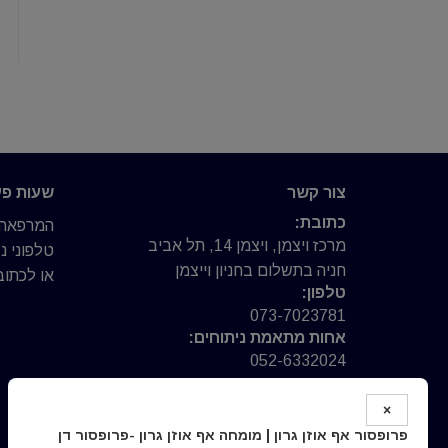
צור קשר
שעות פע
כתובת:
המרפאה פ
מרכז ויצמן, ויצמן 14, תל אביב
טלפוני 
חניה בתשלום בחניון וייצמן
או לכתוב 
טלפון:
073-7023781
אחות מתאמת ניתוחים:
052-6332024
פקס:
03-6093664
×
אימייל:
פרופסור אף אוזן גרון | מומחה אף אוזן גרון -פרופסור דן