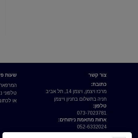
צור קשר
שעות פע
כתובת:
המרפאה פ
מרכז ויצמן, ויצמן 14, תל אביב
טלפוני 
חניה בתשלום בחניון וייצמן
או לכתוב 
טלפון:
073-7023781
אחות מתאמת ניתוחים:
052-6332024
פקס: