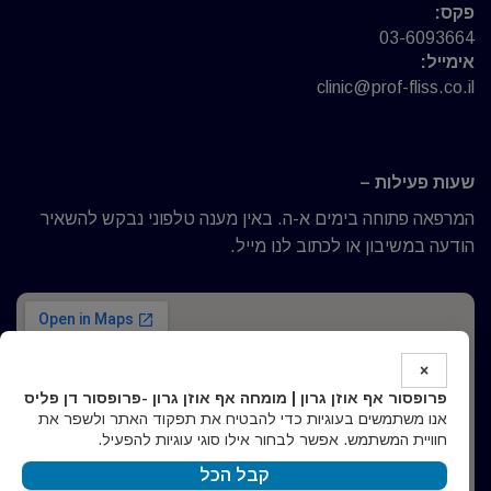
פקס:
03-6093664
אימייל:
clinic@prof-fliss.co.il
שעות פעילות –
המרפאה פתוחה בימים א-ה. באין מענה טלפוני נבקש להשאיר
הודעה במשיבון או לכתוב לנו מייל.
×
פרופסור אף אוזן גרון | מומחה אף אוזן גרון -פרופסור דן פליס
אנו משתמשים בעוגיות כדי להבטיח את תפקוד האתר ולשפר את
חוויית המשתמש. אפשר לבחור אילו סוגי עוגיות להפעיל.
קבל הכל